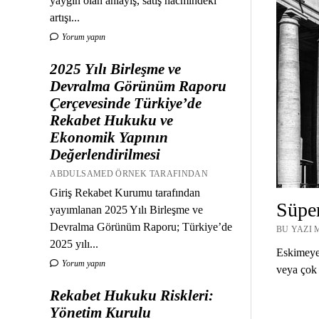
yaygın olan anlayış, satış hacmindeki
artışı...
Yorum yapın
2025 Yılı Birleşme ve
Devralma Görünüm Raporu
Çerçevesinde Türkiye’de
Rekabet Hukuku ve
Ekonomik Yapının
Değerlendirilmesi
ABDULSAMED ÖRNEK TARAFINDAN
Giriş Rekabet Kurumu tarafından
Süper
yayımlanan 2025 Yılı Birleşme ve
Devralma Görünüm Raporu; Türkiye’de
BU YAZI 
2025 yılı...
Eskimeyen
Yorum yapın
veya çok 
Rekabet Hukuku Riskleri:
Yönetim Kurulu