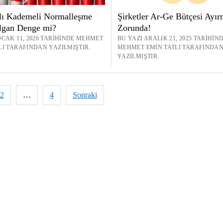
lı Kademeli Normalleşme
Şirketler Ar-Ge Bütçesi Ayı
ılgan Denge mi?
Zorunda!
OCAK 11, 2026 TARIHINDE MEHMET
BU YAZI ARALIK 21, 2025 TARIHIN
LI TARAFINDAN YAZILMIŞTIR.
MEHMET EMIN TATLI TARAFINDA
YAZILMIŞTIR.
2
…
4
Sonraki
andırması