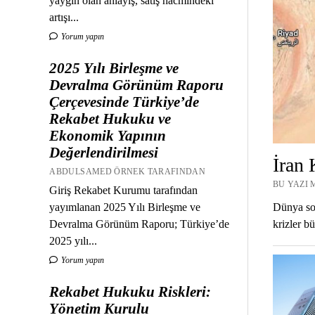
yaygın olan anlayış, satış hacmindeki
artışı...
Yorum yapın
2025 Yılı Birleşme ve
Devralma Görünüm Raporu
Çerçevesinde Türkiye’de
Rekabet Hukuku ve
Ekonomik Yapının
Değerlendirilmesi
İran 
ABDULSAMED ÖRNEK TARAFINDAN
BU YAZI 
Giriş Rekabet Kurumu tarafından
yayımlanan 2025 Yılı Birleşme ve
Dünya son 
Devralma Görünüm Raporu; Türkiye’de
krizler bü
2025 yılı...
Yorum yapın
Rekabet Hukuku Riskleri:
Yönetim Kurulu