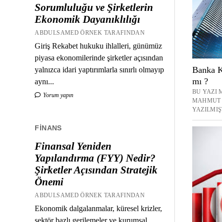
Sorumluluğu ve Şirketlerin
Ekonomik Dayanıklılığı
ABDULSAMED ÖRNEK TARAFINDAN
Giriş Rekabet hukuku ihlalleri, günümüz
piyasa ekonomilerinde şirketler açısından
Banka K
yalnızca idari yaptırımlarla sınırlı olmayıp
mı ?
aynı...
BU YAZI M
Yorum yapın
MAHMUT 
YAZILMIŞ
FINANS
Finansal Yeniden
Yapılandırma (FYY) Nedir?
Şirketler Açısından Stratejik
Önemi
ABDULSAMED ÖRNEK TARAFINDAN
Ekonomik dalgalanmalar, küresel krizler,
sektör bazlı gerilemeler ve kurumsal