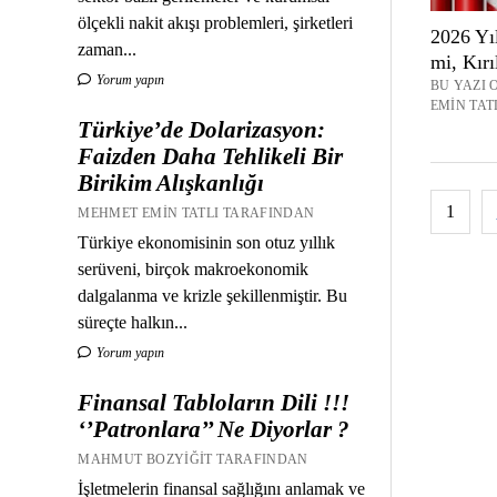
ölçekli nakit akışı problemleri, şirketleri
2026 Yı
zaman...
mi, Kır
Yorum yapın
BU YAZI 
EMIN TAT
Türkiye’de Dolarizasyon:
Faizden Daha Tehlikeli Bir
Birikim Alışkanlığı
Yazı
1
MEHMET EMIN TATLI TARAFINDAN
sayfal
Türkiye ekonomisinin son otuz yıllık
serüveni, birçok makroekonomik
dalgalanma ve krizle şekillenmiştir. Bu
süreçte halkın...
Yorum yapın
Finansal Tabloların Dili !!!
‘’Patronlara’’ Ne Diyorlar ?
MAHMUT BOZYIĞIT TARAFINDAN
İşletmelerin finansal sağlığını anlamak ve